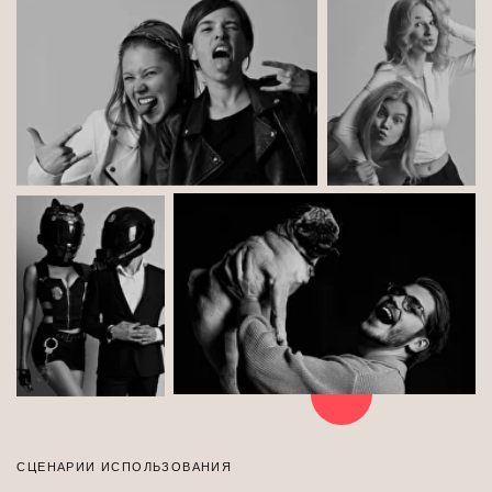
Портфолио
Продемонстрируй весь диапазон своих
эмоций, чтобы сделать кадры для бизнес-
задач, актерской или модельной работы без
лишних забот
Посмотреть все