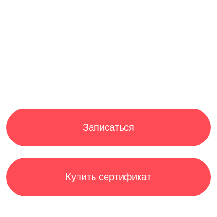
Записаться
Купить сертификат
ЧТО Я ЗДЕСЬ ПОЛУЧУ
Студия автопортрета
как проходит
фотосессия?