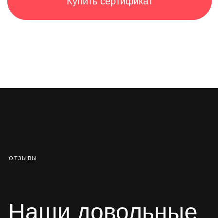
Купить сертификат
Записаться
Москва, Гоголевский бульвар, 23
Больше интересного — в наших соцсетях
Whatsapp
Telegram