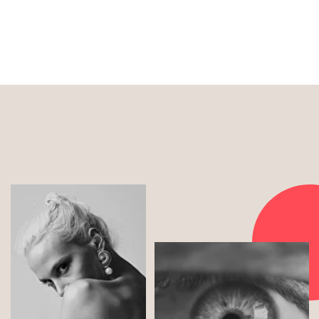
СЦЕНАРИИ ИСПОЛЬЗОВАНИЯ
Праздник
День рождения, девичник или просто тематическая
фотосессия в кругу друзей — преврати встречу с
близкими в необычное впечатление, которое
сохранится в виде фотосессии