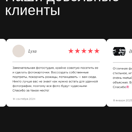
Instagram
Вконтакте
(запрещен в РФ)
Phot.studio 2025
ИП «Захаров Павел Витальевич»
ИНН: 182906429607
Политика конфиденциальности
hello@phot.studio